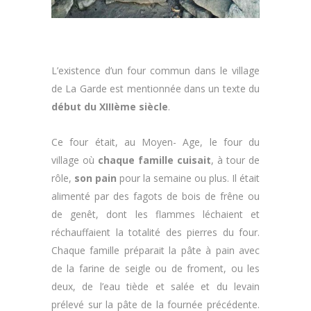
L’existence d’un four commun dans le village
de La Garde est mentionnée dans un texte du
début du XIIIème siècle
.
Ce four était, au Moyen- Age, le four du
village où
chaque famille cuisait
, à tour de
rôle,
son pain
pour la semaine ou plus. Il était
alimenté par des fagots de bois de frêne ou
de genêt, dont les flammes léchaient et
réchauffaient la totalité des pierres du four.
Chaque famille préparait la pâte à pain avec
de la farine de seigle ou de froment, ou les
deux, de l’eau tiède et salée et du levain
prélevé sur la pâte de la fournée précédente.