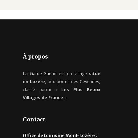
À propos
La Garde-Guérin est un village
situé
en Lozère
, aux portes des Cévennes,
classé parmi «
Les Plus Beaux
Villages de France
».
Contact
Office de tourisme Mont-Lozère :