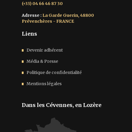
(+33) 04 66 46 87 30
Adresse :
La Garde Guerin, 48800
Prévenchères - FRANCE
Liens
Devenir adhérent
Média & Presse
Politique de confidentialité
Mentions légales
Dans les Cévennes, en Lozère