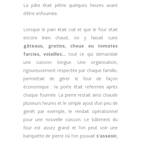
La pâte était pétrie quelques heures avant
d’être enfournée.
Lorsque le pain était cuit et que le four était
encore bien chaud, on y faisait cuire
gâteaux, gratins, choux ou tomates
farcies, volailles…
tout ce qui demandait
une cuisson longue. Une organisation,
rigoureusement respectée par chaque famille,
permettait de gérer le four de façon
économique : la porte était refermée après
chaque fournée. La pierre restait ainsi chaude
plusieurs heures et le simple ajout d’un peu de
genêt par exemple, le rendait opérationnel
pour une nouvelle cuisson. Le bâtiment du
four est assez grand et l’on peut voir une
banquette de pierre où l’on pouvait
s’asseoir,